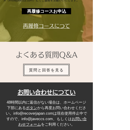
ル（
info@javeccs.com
）にてご連絡をお願いいたします。
再履修コースお申込
再履修コースにつて
よくある質問Q&A
質問と回答を見る
お問い合わせにつてい
48時間以内に返信がない場合は、ホームページ
下部にある
ボタン
から再度お問い合わせくださ
い。info@recoverjapan.comは現在使用停止中で
すので、info@javeccs.com、もしくは
お問い合
わせフォーム
をご利用ください。