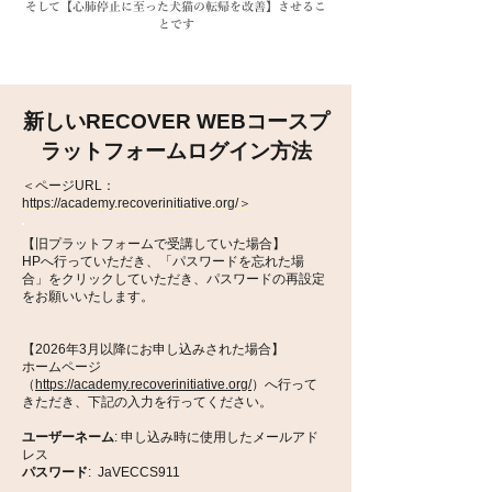
そして【心肺停止に至った犬猫の転帰を改善】させるこ
とです
新しいRECOVER WEBコースプ
ラットフォームログイン方法
＜ページURL：
https://academy.recoverinitiative.org/＞
【旧プラットフォームで受講していた場合】
HPへ行っていただき、「パスワードを忘れた場
合」をクリックしていただき、パスワードの再設定
をお願いいたします。
【2026年3月以降にお申し込みされた場合】
ホームページ
（
https://academy.recoverinitiative.org/
）へ行って
きただき、下記の入力を行ってください。
ユーザーネーム
: 申し込み時に使用したメールアド
レス
パスワード
: JaVECCS911