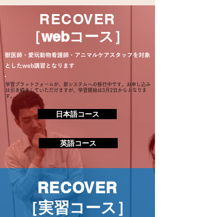
RECOVER
​［webコース］
獣医師・愛玩動物看護師・アニマルケアスタッフを対象
としたweb講習となります
学習プラットフォームが、新システムへの移行中
です。​
​お申し込み
は引き続きしていただけますが、
学習開始は3月2日からとなりま
す。
日本語コース
英語コース
RECOVER
［実習コース］