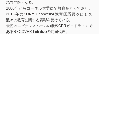
急専門医となる。
2006年からコーネル大学にて教鞭をとっており、
2013年にSUNY Chancellor教育優秀賞を
はじめ
数々の教育に関する表彰を受けている。
最初のエビデンスベースの獣医CPRガイドラインで
あるRECOVER Initiativeの共同代表。
研究対象はフィブリン融解異常、てんかん、実体験
シミュレーションの教育における利用で、2009年か
ら獣医師教育のためのシミュレーターを数多く作成
しており、2015年秋にはコーネル大学に実体験シミ
ュレーションセンター；Tetlow and Roy Park
Innovation Lab.を開設している。
RECOVERを作った思い
私には人医療のように獣医師と愛玩動物看護師（ア
ニマルケアスタッフ）に対する心肺蘇生のトレーニ
ング法のスタンダードを構築したいという強い思い
がありました。
そ
こで、当時、ペンシルバニア大学
の大規模な心肺蘇生研究所に勤務していた同僚の
M
anuel Boller米国獣医救命救急専門医に連絡し、一
緒に仕事をしないかと持ち掛けました。
彼は賛成してくれたものの、犬と猫での最適な
心肺
蘇生方法をまだ誰も確立しようとしていないのが現