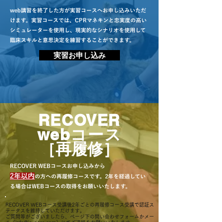
web講習を終了した方が実習コースへお申し込みいただ
けます。実習コースでは、CPRマネキンと忠実度の高い
シミュレーターを使用し、現実的なシナリオを使用して
臨床スキルと意思決定を練習することができます。
実習お申し込み
RECOVER
webコース
［再履修
］
RECOVER WEBコースお申し込みから
2年以内
の方への再履修コースです。2年を経過してい
る場合はWEBコースの取得をお願いいたします。
RECOVER WEBコース受講後2年ごとの再履修コース受講で認証ス
テータスを維持していただけます。
ご質問等がございましたら、ページ下の問い合わせフォームかメー